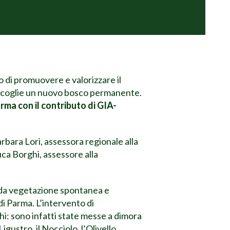
o di promuovere e valorizzare il
, accoglie un nuovo bosco permanente.
ma con il contributo di GIA-
arbara Lori, assessora regionale alla
uca Borghi, assessore alla
a da vegetazione spontanea e
di Parma. L’intervento di
i: sono infatti state messe a dimora
igustro, il Nocciolo, l’Olivello