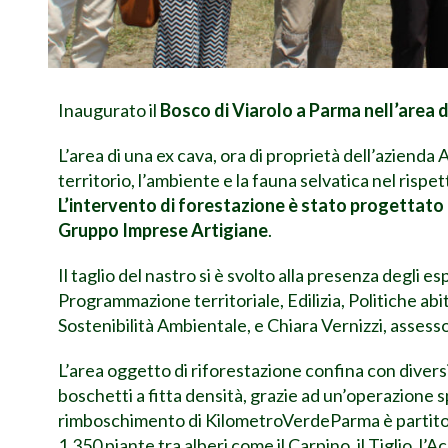
Inaugurato il
Bosco di Viarolo a Parma nell’area d
L’area di una ex cava, ora di proprietà dell’aziend
territorio, l’ambiente e la fauna selvatica nel risp
L’intervento di forestazione è stato progettato
Gruppo Imprese Artigiane
.
Il taglio del nastro si è svolto alla presenza degli 
Programmazione territoriale, Edilizia, Politiche ab
Sostenibilità Ambientale, e Chiara Vernizzi, asses
L’area oggetto di riforestazione confina con diversi
boschetti a fitta densità, grazie ad un’operazione 
rimboschimento di KilometroVerdeParma è partito n
1.350 piante tra alberi come il Carpino, il Tiglio, l’