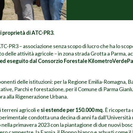
i proprietà di ATC-PR3.
a ATC-PR3 – associazione senza scopo di lucro che ha lo scop
etto delle attività agricole – in zona strada Grotta a Parma
 ed eseguito dal Consorzio Forestale KilometroVerdePar
esponenti delle istituzioni: per la Regione Emilia-Romagna, B
itative, Parchi e forestazione, per il Comune di Parma Gianl
sora alla Rigenerazione Urbana.
 terreni agricoli e
si estende per 150.000 mq
. È ricopert
sperimentale condotta una decina di anni fa dall’Università 
ella primavera 2023 con la piantagione di due nuovi bosch
Acero campestre, la Farnia, il Pioppo bianco e arbusti come il L