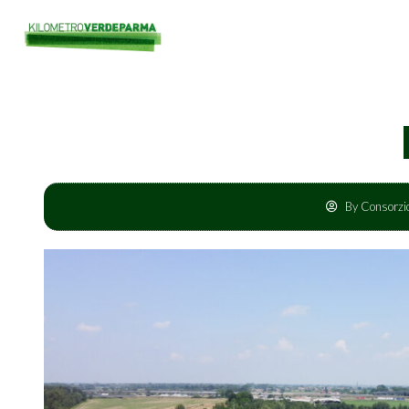
By
Consorz