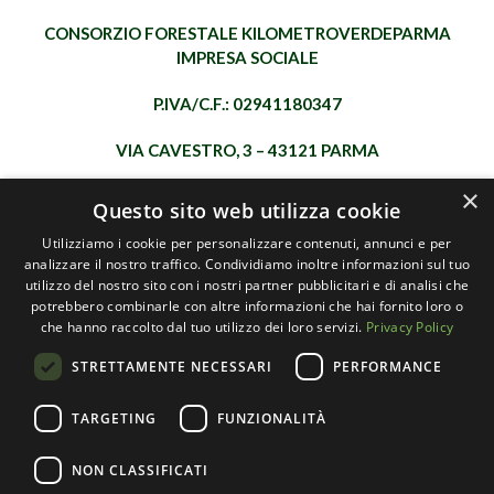
CONSORZIO FORESTALE KILOMETROVERDEPARMA
IMPRESA SOCIALE
P.IVA/C.F.: 02941180347
VIA CAVESTRO, 3 – 43121 PARMA
×
INFO@KILOMETROVERDEPARMA.ORG
Questo sito web utilizza cookie
Utilizziamo i cookie per personalizzare contenuti, annunci e per
analizzare il nostro traffico. Condividiamo inoltre informazioni sul tuo
SEGUICI SUI NOSTRI CANALI SOCIAL:
utilizzo del nostro sito con i nostri partner pubblicitari e di analisi che
potrebbero combinarle con altre informazioni che hai fornito loro o
che hanno raccolto dal tuo utilizzo dei loro servizi.
Privacy Policy
STRETTAMENTE NECESSARI
PERFORMANCE
ISCRIVITI ALLA NOSTRA NEWSLETTER
TARGETING
FUNZIONALITÀ
ISCRIVITI
NON CLASSIFICATI