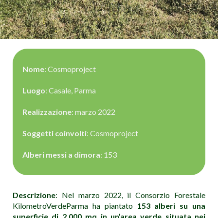
Nome
: Cosmoproject
Luogo
: Casale, Parma
Realizzazione
: marzo 2022
Soggetti coinvolti
: Cosmoproject
Alberi messi a dimora
: 153
Descrizione
: Nel marzo 2022, il Consorzio Forestale
KilometroVerdeParma ha piantato
153 alberi su una
superficie di 2.000 mq in un’area verde situata nei