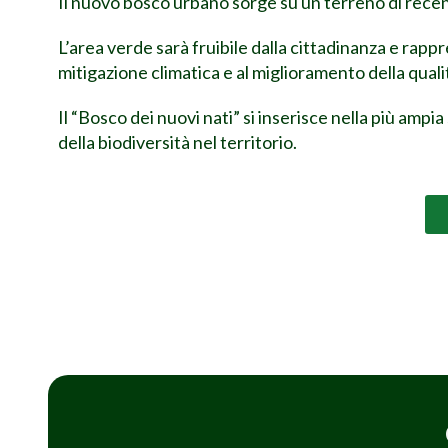
Il nuovo bosco urbano sorge su un terreno di recen
L’area verde sarà fruibile dalla cittadinanza e rap
mitigazione climatica e al miglioramento della qualit
Il “Bosco dei nuovi nati” si inserisce nella più am
della biodiversità nel territorio.