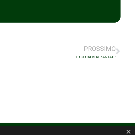
PROSSIMO
100.000 ALBERI PIANTATI!
RO
COOKIE POLICY
PRIVACY POLICY
×